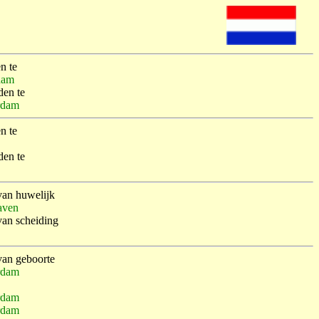
n te
dam
den te
rdam
n te
den te
van huwelijk
aven
van scheiding
van geboorte
rdam
rdam
rdam