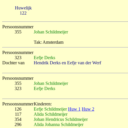
Huwelijk
122
Persoonsnummer
355
Johan Schildmeijer
Tak: Amsterdam
Persoonsnummer
323
Eefje Derks
Dochter van
Hendrik Derks en Eefje van der Werf
Persoonsnummer
355
Johan Schildmeijer
323
Eefje Derks
Persoonsnummer
Kinderen:
126
Eefje Schildmeijer
Huw 1
Huw 2
117
Alida Schildmeijer
354
Johan Hendricus Schildmeijer
296
Alida Johanna Schildmeijer