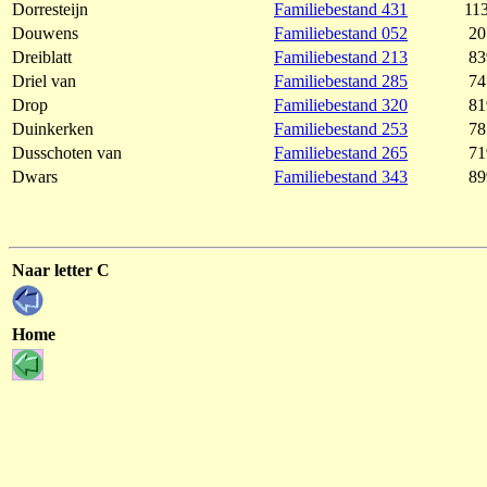
Dorresteijn
Familiebestand 431
11
Douwens
Familiebestand 052
20
Dreiblatt
Familiebestand 213
83
Driel van
Familiebestand 285
74
Drop
Familiebestand 320
81
Duinkerken
Familiebestand 253
78
Dusschoten van
Familiebestand 265
71
Dwars
Familiebestand 343
89
Naar letter C
Home