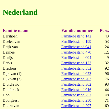
Nederland
Familie naam
Familie nummer
Pers.
Darshoen
Familiebestand 142
43
Deelen van
Familiebestand 199
53
Deijk van
Familiebestand 041
24
Delmee
Familiebestand 470
12
Denijs
Familiebestand 004
9
Derks
Familiebestand 122
32
Diephuis
Familiebestand 352
92
Dijk van (1)
Familiebestand 053
96
Dijk van (2)
Familiebestand 203
76
Djordjevic
Familiebestand 362
93
Dombroek
Familiebestand 016
44
Dool
Familiebestand 252
48
Doorgeest
Familiebestand 250
71
Doorn van
Familiebestand 297
69