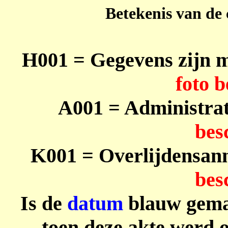
Betekenis van de 
H001
= Gegevens zijn 
foto b
A001
= Administrat
bes
K001
= Overlijdensann
bes
Is de
datum
blauw gema
toen deze akte werd 