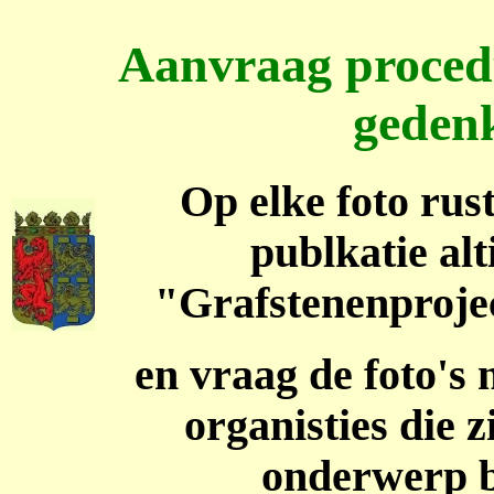
Aanvraag procedu
geden
Op elke foto rust
publkatie al
"Grafstenenproje
en vraag de foto's 
organisties die z
onderwerp b