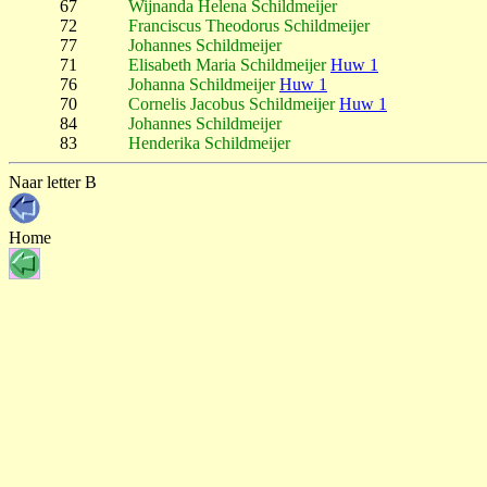
67
Wijnanda Helena Schildmeijer
72
Franciscus Theodorus Schildmeijer
77
Johannes Schildmeijer
71
Elisabeth Maria Schildmeijer
Huw 1
76
Johanna Schildmeijer
Huw 1
70
Cornelis Jacobus Schildmeijer
Huw 1
84
Johannes Schildmeijer
83
Henderika Schildmeijer
Naar letter B
Home