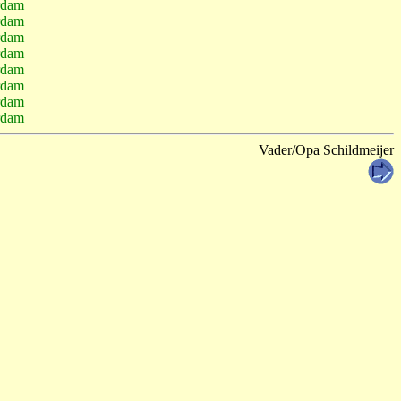
rdam
rdam
rdam
rdam
rdam
rdam
rdam
rdam
Vader/Opa Schildmeijer