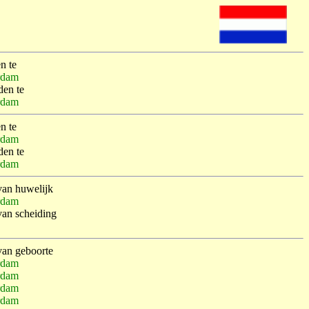
n te
rdam
den te
rdam
n te
rdam
den te
rdam
van huwelijk
rdam
van scheiding
van geboorte
rdam
rdam
rdam
rdam