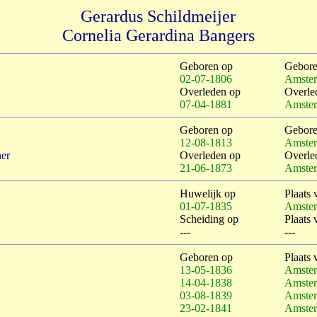
Gerardus Schildmeijer
Cornelia Gerardina Bangers
Geboren op
Gebore
02-07-1806
Amste
Overleden op
Overle
07-04-1881
Amste
Geboren op
Gebore
12-08-1813
Amste
ner
Overleden op
Overle
21-06-1873
Amste
Huwelijk op
Plaats 
01-07-1835
Amste
Scheiding op
Plaats 
---
---
Geboren op
Plaats 
13-05-1836
Amste
14-04-1838
Amste
03-08-1839
Amste
23-02-1841
Amste