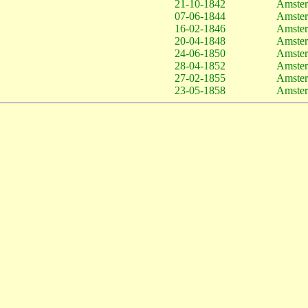
21-10-1842
Amste
07-06-1844
Amste
16-02-1846
Amste
20-04-1848
Amste
24-06-1850
Amste
28-04-1852
Amste
27-02-1855
Amste
23-05-1858
Amste